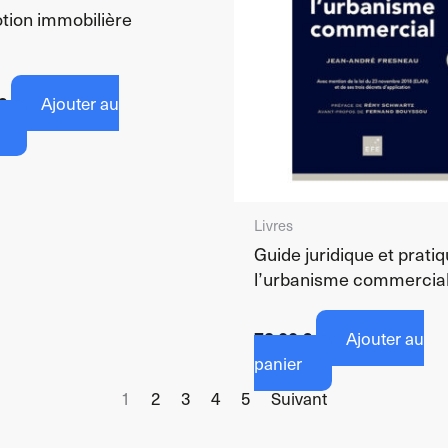
tion immobilière
€
Ajouter au
Livres
Guide juridique et prati
l’urbanisme commercia
72,00
€
Ajouter au
panier
1
2
3
4
5
Suivant