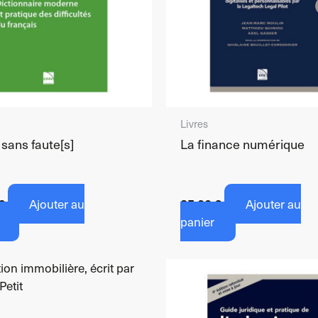
Livres
 sans faute[s]
La finance numérique
€
Ajouter au
85,00
€
Ajouter au
panier