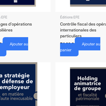
s EFE
Éditions EFE
ges d’opérations
Contrôle fiscal des opér
ilières
internationales des
particuliers
€
Ajouter au
74,00
€
Ajouter au
panier