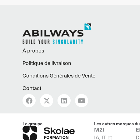
À propos
Politique de livraison
Conditions Générales de Vente
Contact
F
X
L
Y
a
-
i
o
c
t
n
u
e
w
k
t
b
i
e
u
Le groupe
Les autres marques du
o
t
d
b
M2I
E
o
t
i
e
IA, IT et
D