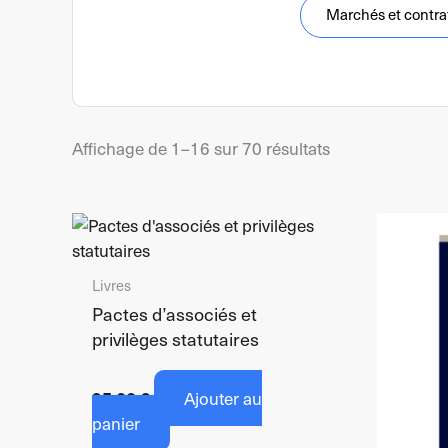
Marchés et contra
Trié
Affichage de 1–16 sur 70 résultats
du
plus
récent
au
plus
Livres
ancien
Pactes d’associés et
privilèges statutaires
95,00
€
Ajouter au
panier