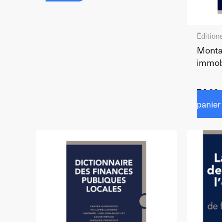
Édition
Monta
immob
74,00
panier