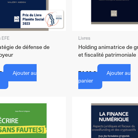
s EFE
Livres
atégie de défense de
Holding animatrice de 
loyeur
et fiscalité patrimoniale
€
Ajouter au
74,00
€
Ajouter au
panier