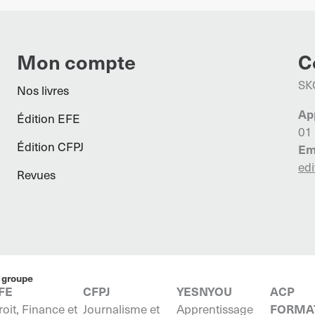
Mon compte
C
SK
Nos livres
Ap
Édition EFE
01
Édition CFPJ
Em
edi
Revues
 groupe
FE
CFPJ
YESNYOU
ACP
roit, Finance et
Journalisme et
Apprentissage
FORMA