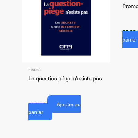
Promo
53,00
panier
Livres
La question piège n’existe pas
28,50
€
Ajouter au
panier