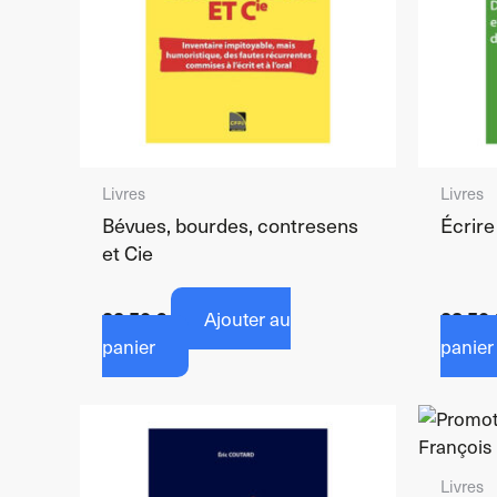
Livres
Livres
Bévues, bourdes, contresens
Écrire
et Cie
22,50
€
Ajouter au
28,50
panier
panier
Livres