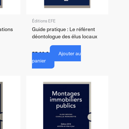
Éditions EFE
ations
Guide pratique : Le référent
déontologue des élus locaux
55,00
€
Ajouter au
panier