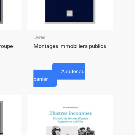
Livres
groupe
Montages immobiliers publics
74,00
€
Ajouter au
panier