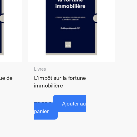
Livres
que de
L’impôt sur la fortune
l
immobilière
72,00
€
Ajouter au
panier