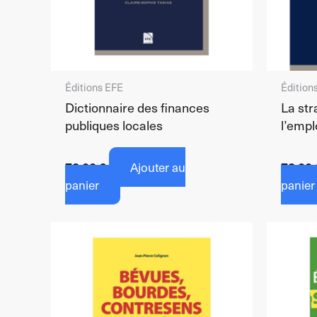
Éditions EFE
Édition
Dictionnaire des finances
La str
publiques locales
l’emp
72,00
€
Ajouter au
72,00
panier
panier