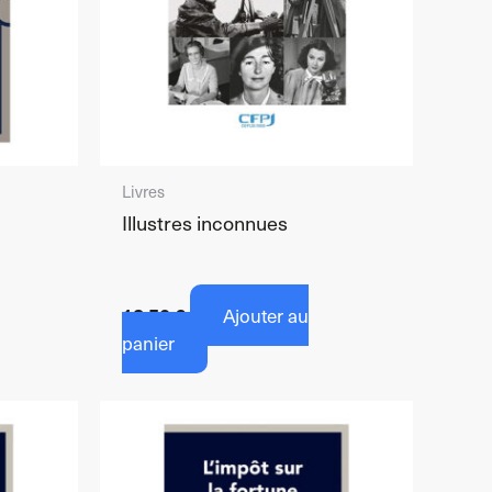
Livres
Illustres inconnues
18,50
€
Ajouter au
panier