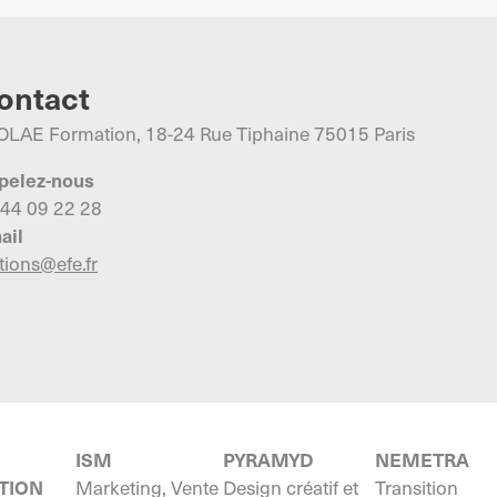
ontact
OLAE Formation, 18-24 Rue Tiphaine 75015 Paris
pelez-nous
 44 09 22 28
ail
tions@efe.fr
ISM
PYRAMYD
NEMETRA
TION
Marketing, Vente
Design créatif et
Transition