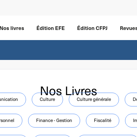
Nos livres
Édition EFE
Édition CFPJ
Revue
Nos Livres
nication
Culture
Culture générale
D
rsonnel
Finance - Gestion
Fiscalité
I